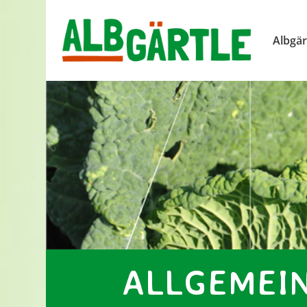
Albgär
ALLGEMEI