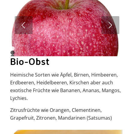
Weiter
1
2
Bio-Obst
3
Heimische Sorten wie Äpfel, Birnen, Himbeeren,
Erdbeeren, Heidelbeeren, Kirschen aber auch
exotische Früchte wie Bananen, Ananas, Mangos,
Lychies.
Zitrusfrüchte wie Orangen, Clementinen,
Grapefruit, Zitronen, Mandarinen (Satsumas)