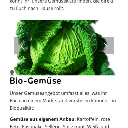
könnt Ihr unsere Gemüsekiste finden, die direkt
zu Euch nach Hause rollt.
Weiter
1
2
Bio-Gemüse
3
4
Unser Gemüseangebot umfasst alles, was Ihr
Euch an einem Marktstand vorstellen können – in
Bioqualität:
Gemüse aus eigenem Anbau
: Kartoffeln, rote
Bete, Pastinake, Sellerie, Spitzkraut, Weiß- und