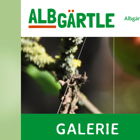
Albgär
GALERIE